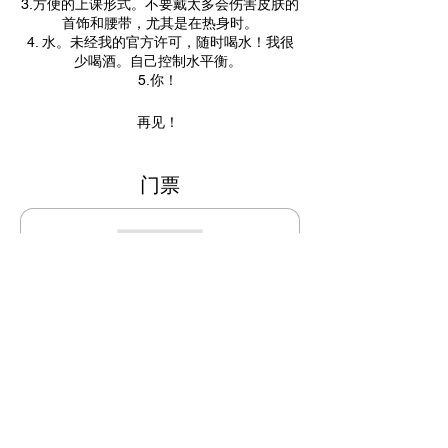
3.方便的上课形式。不要戴太多会伤害皮肤的
首饰和腰带，尤其是在热身时。
4. 水。未经我的官方许可，随时喝水！我很
少喝酒。自己控制水平衡。
5.你！
再见！
门票
銷售已完結
票券類型
仅在变焦
课程结束后，您将收到 ZOOM 会议的
链接，无需录音。

4 节课 35 欧元（= 月）= 43 $ = 
18000 TG = 3200 R。
價格