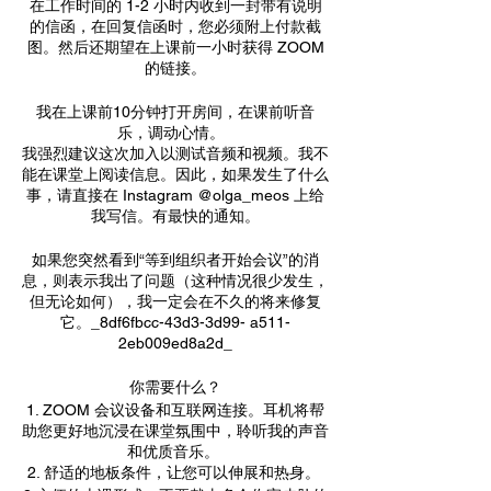
在工作时间的 1-2 小时内收到一封带有说明
的信函，在回复信函时，您必须附上付款截
图。然后还期望在上课前一小时获得 ZOOM
的链接。
我在上课前10分钟打开房间，在课前听音
乐，调动心情。
我强烈建议这次加入以测试音频和视频。我不
能在课堂上阅读信息。因此，如果发生了什么
事，请直接在 Instagram @olga_meos 上给
我写信。有最快的通知。
如果您突然看到“等到组织者开始会议”的消
息，则表示我出了问题（这种情况很少发生，
但无论如何），我一定会在不久的将来修复
它。_8df6fbcc-43d3-3d99- a511-
2eb009ed8a2d_
你需要什么？
1. ZOOM 会议设备和互联网连接。耳机将帮
助您更好地沉浸在课堂氛围中，聆听我的声音
和优质音乐。
2. 舒适的地板条件，让您可以伸展和热身。