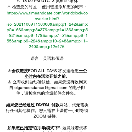
⏰ 18:00 PM UTC+3 莫斯科-塔林
⚠️ 检查您的时区 - 使用链接添加您的城市：
https://www.timeanddate.com/worldclock/co
nverter.html?
iso=20211009T150000&amp;p1=242&amp;
p2=166&amp;p3=37&amp;p4=136&amp;p5
=921&amp;p6=179&amp;p7=51&amp;p8=1
55&amp;p9=224&amp;p10=248&amp;p11=
240&amp;p12=176
语言：英语和俄语
⚠️
会议链接
FOR ALL DAYS 将发送给您
一个
小时内
在活动开始之前。
⚠️ 立即收到自动确认信。如果您没有收到来
自 olgameosdance@gmail.com 的电子邮
件，请检查您的垃圾邮件文件夹。
如果您已经通过 PAYPAL 付款
网站，您无需执
行任何其他操作。您只需在上课前一小时等待
ZOOM 链接。
如果您已指定“在手动模式下”
- 这意味着您将