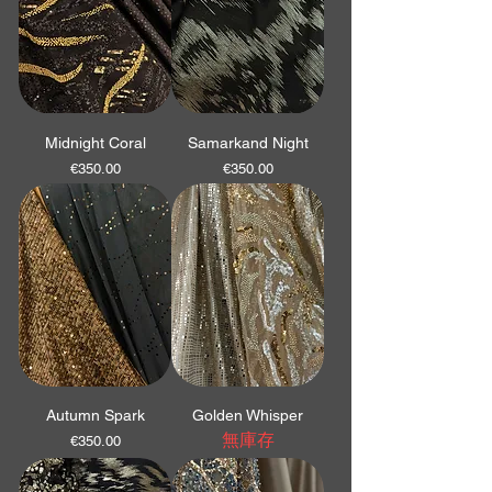
Midnight Coral
Samarkand Night
價格
價格
€350.00
€350.00
Autumn Spark
Golden Whisper
無庫存
價格
€350.00