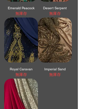
Emerald Peacock
Desert Serpent
無庫存
無庫存
Royal Caravan
Imperial Sand
無庫存
無庫存