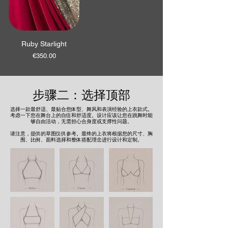
Ruby Starlight
價格
€350.00
步骤二：选择顶部
选择一款最舒适、最贴合您体型、舞风和表演经验的上衣款式。
考虑一下您在舞台上的自信和舒适度。设计应该让您在跳舞时能
够自由活动，无需担心合身度或支撑性问题。
请注意，提供的草图仅供参考。最终的上衣将根据您的尺寸、胸
围、比例、面料选择和整体搭配理念进行设计和定制。