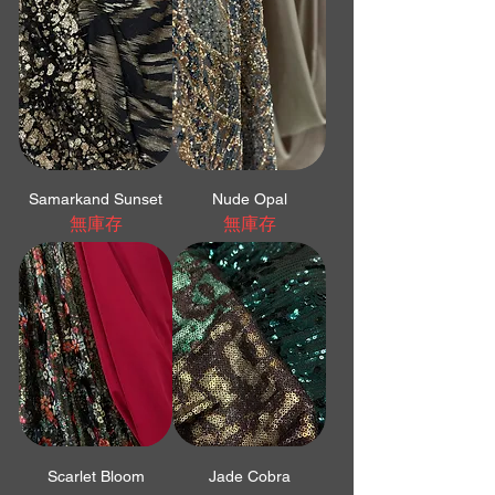
Samarkand Sunset
Nude Opal
無庫存
無庫存
Scarlet Bloom
Jade Cobra