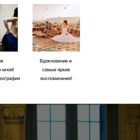
ов
Вдохновение и
о мной!
самые яркие
еография
воспоминания!