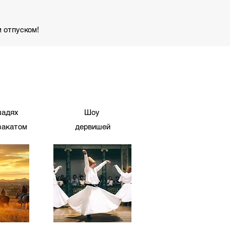
 отпуском!
шадях
Шоу
закатом
дервишей