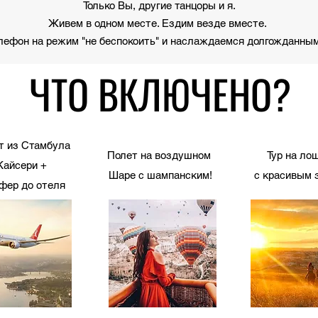
Только Вы, другие танцоры и я.
Живем в одном месте. Ездим везде вместе.
лефон на режим "не беспокоить" и наслаждаемся долгожданным
ЧТО ВКЛЮЧЕНО?
т из Стамбула
Полет на воздушном
Тур на ло
Кайсери +
Шаре с шампанским!
с красивым 
фер до отеля