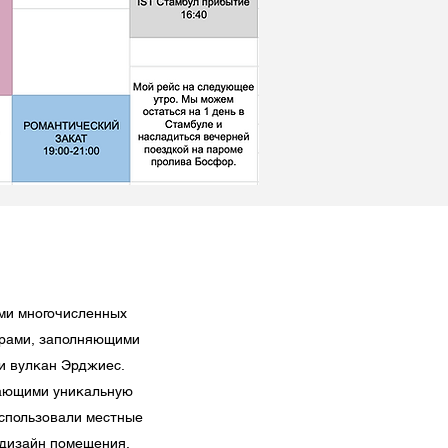
ми многочисленных
арами, заполняющими
и вулкан Эрджиес.
жающими уникальную
спользовали местные
 дизайн помещения.