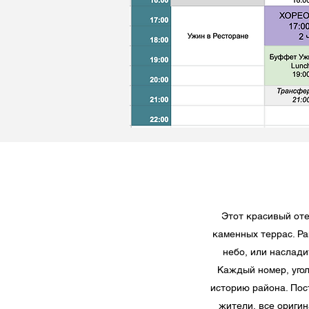
Этот красивый от
каменных террас. Р
небо, или наслад
Каждый номер, уго
историю района. По
жители, все ориги