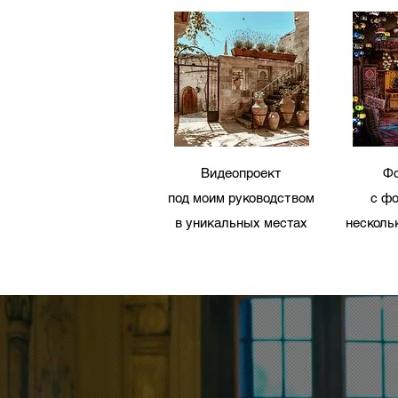
Видеопроект
Фо
под
моим руководством
с ф
в уникальных местах
несколь