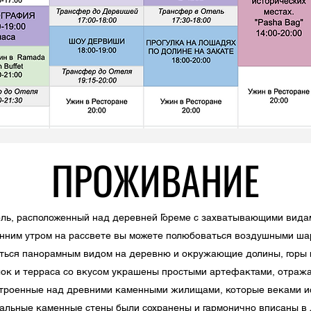
ПРОЖИВАНИЕ
ель, расположенный над деревней Гореме с захватывающими вида
анним утром на рассвете вы можете полюбоваться воздушными ш
иться панорамным видом на деревню и окружающие долины, горы 
лок и терраса со вкусом украшены простыми артефактами, отра
строенные над древними каменными жилищами, которые веками и
нальные каменные стены были сохранены и гармонично вписаны в