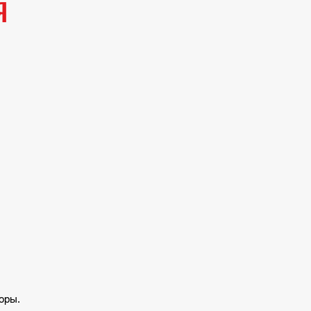
я
оры.