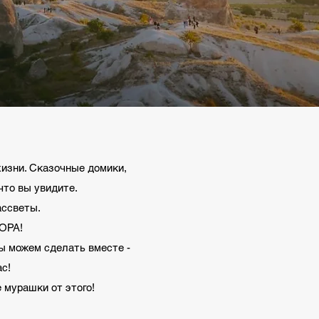
жизни. Сказочные домики,
что вы увидите.
ассветы.
ЦОРА!
ы можем сделать вместе -
ас!
е мурашки от этого!